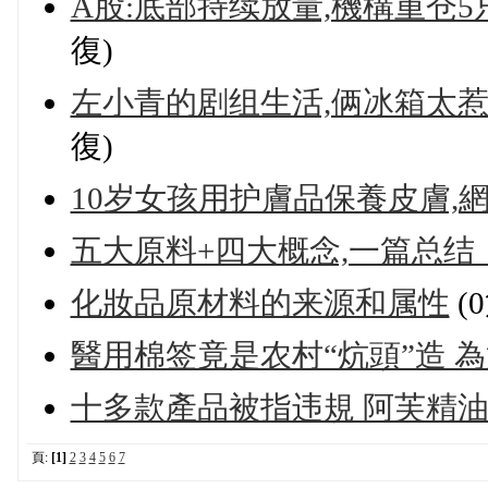
A股:底部持续放量,機構重仓5
復)
左小青的剧组生活,俩冰箱太惹眼
復)
10岁女孩用护膚品保養皮膚,
五大原料+四大概念,一篇总结「
化妝品原材料的来源和属性
(
醫用棉签竟是农村“炕頭”造 
十多款產品被指违規 阿芙精
頁:
[1]
2
3
4
5
6
7