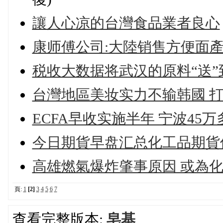
讓人心凉的台灣食品業者良心
康师傅公司:大陸销售方便面產
税收大数据将武汉的原料“送
台灣地區美妆实力不输韩國 
ECFA早收实施半年 宁波45
今日期貨早盘汇总化工品期貨價格
高雄燃氣爆炸肇事原因 或為
頁:
1
[2]
3
4
5
6
7
查看完整版本:
皂基