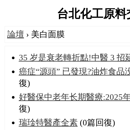
台北化工原料交流論
論壇
› 美白面膜
35 岁是衰老轉折點!中醫 3 
癌症“源頭” 已發現?油炸食品
復)
好醫保中老年长期醫療:202
復)
瑞琻特醫產全素
(0篇回復)