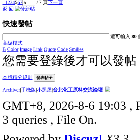
1
2
3
4
5
6
7
/ 7 頁
下一頁
返 回
快速發帖
還可輸入
80
高級模式
B
Color
Image
Link
Quote
Code
Smilies
您需要登錄後才可以發帖
本版積分規則
發表帖子
Archiver
|
手機版
|
小黑屋
|
台北化工原料交流論壇
GMT+8, 2026-8-6 19:03
, 
3 queries , File On.
Powered by
Discuz!
X3.3