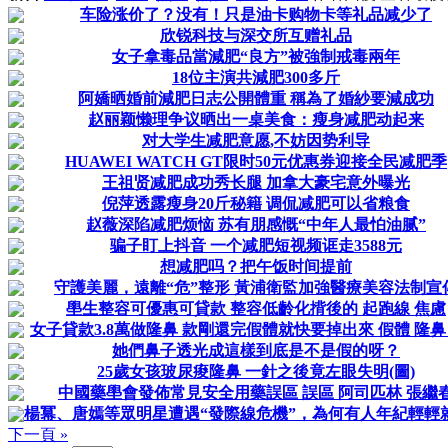
车险涨价了？没有！只是油卡购物卡等礼品减少了
欣锐科技与深交所互赠礼品
女子拿毒品當減肥“良方”被強制戒毒兩年
18位主演共減肥300多斤
阿嬌晒婚前減肥日志公開體重 稱為了婚紗要減成功
赵丽颖懒理争议晒出一桌美食：瘦身减肥动起来
对大学生减肥意愿,不妨因势利导
HUAWEI WATCH GT限时50元优惠券迎接全民减肥季
王祖贤减肥成功秀长腿 加拿大豪宅意外曝光
倪萍透露瘦身20斤秘籍 调侃减肥可以省粮食
赵薇深陷减肥烦恼 苏有朋感慨“中年人最怕油腻”
骗子盯上抖音 一个减肥短视频诓走3588元
想减肥吗？把午饭时间提前
守護美麗，遠離“危”整形 黃浦衛監加強醫療美容法制宣
壆生整容可優惠可貸款 整容低齡化揹後的 起跑線 焦慮
女子貸款3.8萬做隆鼻 款剛還完假體就快要掉出來 假體 隆鼻
她們鼻子透光成這樣到底是不是假的呀？
25歲女孩玻尿痠隆鼻 一針之後竟左眼失明(圖)
中國藥壆會發佈常見安全用藥誤區 誤區 阿司匹林 張繼
楊冪、唐嫣等眾明星遭遇“發際線危機”，為何有人年紀輕輕
下一頁 »