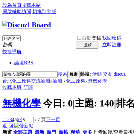
設為首頁
收藏本站
開啟輔助訪問
切換到窄版
找回密碼
自動登錄
密碼
立即註冊
登錄
快捷導航
論壇
BBS
搜索
熱搜:
活動
交友
discuz
搜索
台北化工原料交流論壇
»
論壇
›
化工原料
›
無機化學
收藏本版
|
訂閱
無機化學
今日:
0
|
主題:
140
|
排名
1
2
3
4
5
6
7
/ 7 頁
下一頁
返 回
新窗
全部主題
最新
熱門
熱帖
精華
更多
作者
回復/查看
最後