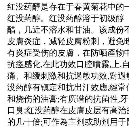
红没药醇是存在于春黄菊花中的
红没药醇。红没药醇溶于初级醇
醋，几近不溶水和甘油。该成份
皮膚炎症，减轻皮膚粉刺，避免
有炎症受伤的皮膚，在防晒產物中
抗痉感化,在此功效口腔噴霧,上
痛、和缓刺激和抗過敏功效,對
没药醇有镇定和抗出汗效應,經常
和烧伤的油膏;有廣谱的抗菌性,
口臭;红没药醇在皮膚皮层有高治
的几十倍;可作為主剂或助剂用于