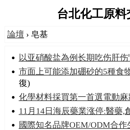
台北化工原料交流論
論壇
› 皂基
以亚硝酸盐為例长期吃伤肝伤
市面上可能添加硼砂的5種食物
復)
化學材料採買第一首選電動麻
11月14日海辰藥業涨停:醫藥
國際知名品牌OEM/ODM合