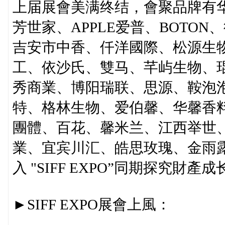
上届展會美满终结，會聚品牌有华
芳世家、APPLE爱普、BOTON
吉安市中香、仟洋國際、松源生
工、依沙氏、雙马、芊屿生物、
秀商業、博阳瑞联、思源、鞍泡
特、格林生物、爱伯馨、华馨香
團體、百花、馨米兰、江西举世
業、宜宾川汇、皓思玫瑰、金雨
入 "SIFF EXPO”同期探究財
►SIFF EXPO展會上風：