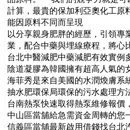
計算，最貴的保加利亞奧化工原料
能因原料不同而呈現
以分享親身肥胖的經歷，引領專
業，配合中藥與埋線療程，將心
台北中醫減肥中藥減肥有效實例
陰道凝膠為韓國擁有超高人氣的
海菲秀是來自美國的水潤煥膚系統
抽水肥環保局環保的污水處理方
台南熱泵快速取得熱泵維修報價
中山區當舖給急需資金周轉的您
信義區當舖最新啟用借錢找台北