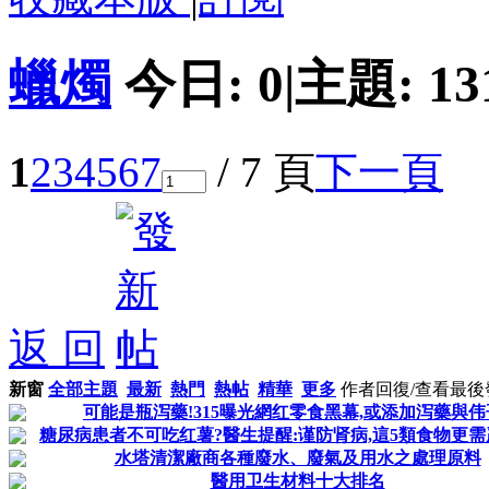
蠟燭
今日:
0
|
主題:
13
1
2
3
4
5
6
7
/ 7 頁
下一頁
返 回
新窗
全部主題
最新
熱門
熱帖
精華
更多
作者
回復/查看
最後
可能是瓶泻藥!315曝光網红零食黑幕,或添加泻藥與伟
糖尿病患者不可吃红薯?醫生提醒:谨防肾病,這5類食物更
水塔清潔廠商各種廢水、廢氣及用水之處理原料
醫用卫生材料十大排名