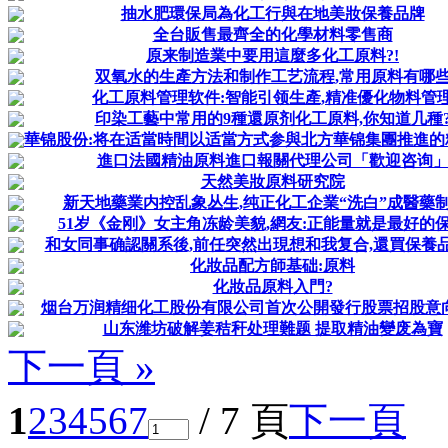
抽水肥環保局為化工行與在地美妝保養品牌
全台販售最齊全的化學材料零售商
原来制造業中要用這麼多化工原料?!
双氧水的生產方法和制作工艺流程,常用原料有哪
化工原料管理软件:智能引领生產,精准優化物料管
印染工藝中常用的9種還原剂化工原料,你知道几種
華锦股份:将在适當時間以适當方式参與北方華锦集團推進的精细
進口法國精油原料進口報關代理公司「歡迎咨询
天然美妝原料研究院
新天地藥業内控乱象丛生,纯正化工企業“洗白”成醫藥
51岁《金刚》女主角冻龄美貌,網友:正能量就是最好的保
和女同事确認關系後,前任突然出現想和我复合,還買保養
化妝品配方師基础:原料
化妝品原料入門?
烟台万润精细化工股份有限公司首次公開發行股票招股意
山东潍坊破解姜秸秆处理難题 提取精油變废為寶
下一頁 »
1
2
3
4
5
6
7
/ 7 頁
下一頁