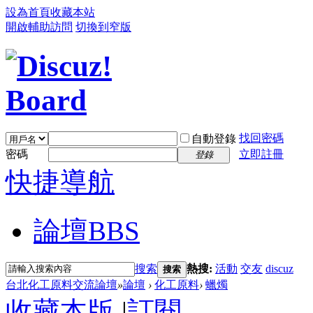
設為首頁
收藏本站
開啟輔助訪問
切換到窄版
找回密碼
自動登錄
密碼
立即註冊
登錄
快捷導航
論壇
BBS
搜索
熱搜:
活動
交友
discuz
搜索
台北化工原料交流論壇
»
論壇
›
化工原料
›
蠟燭
收藏本版
|
訂閱