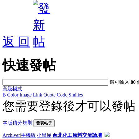
返 回
快速發帖
還可輸入
80
高級模式
B
Color
Image
Link
Quote
Code
Smilies
您需要登錄後才可以發帖
本版積分規則
發表帖子
Archiver
|
手機版
|
小黑屋
|
台北化工原料交流論壇